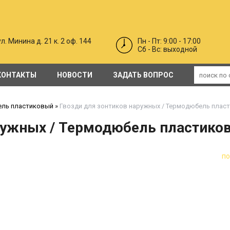
л. Минина д. 21 к. 2 оф. 144
Пн - Пт: 9:00 - 17:00
Cб - Вс: выходной
КОНТАКТЫ
НОВОСТИ
ЗАДАТЬ ВОПРОС
Гидро-пароизоляционные мембраны/пленки
Противопожарные ворота EI30, EI60, EI120 ( откатные и распашные)
двери каркасные в синтетическом покрытии PO
Профильные п
ель пластиковый
»
Гвозди для зонтиков наружных / Термодюбель плас
аружных / Термодюбель пластико
п