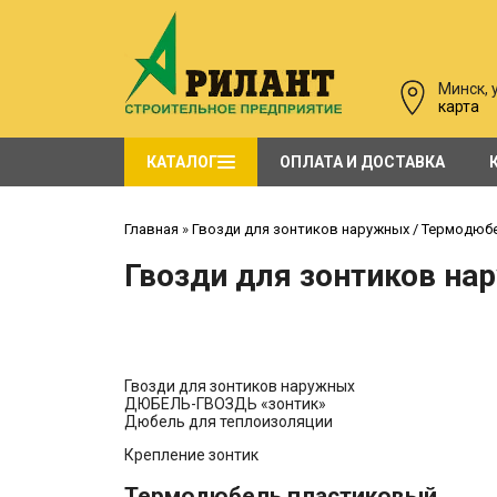
Минск, у
карта
КАТАЛОГ
ОПЛАТА И ДОСТАВКА
Углы для сайдинга большое количество! САЙДИНГ. Распродажа. Профиль. Планка
двери щитовые в синтетическом покрытии PORTA
Стальные противопожарные двери EI 30, EI60, EI120
Главная
»
Гвозди для зонтиков наружных / Термодюб
Гвозди для зонтиков н
Гвозди для зонтиков наружных
ДЮБЕЛЬ-ГВОЗДЬ «зонтик»
Дюбель для теплоизоляции
Крепление зонтик
Термодюбель пластиковый