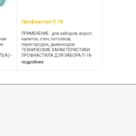
Профнастил П-18
ПРИМЕНЕНИЕ : для заборов, ворот,
ная
калиток, стен, потолков,
ые
перегородок, дымоходов.
ТЕХНИЧЕСКИЕ ХАРАКТЕРИСТИКИ
75(А)–
ПРОФНАСТИЛА ДЛЯ ЗАБОРА П-18-
1150 Профлист П-18-1150
подробнее
изготавливается из холоднокатаной
стали с цинковым или
алюмоцинковым
антикоррозионным ...