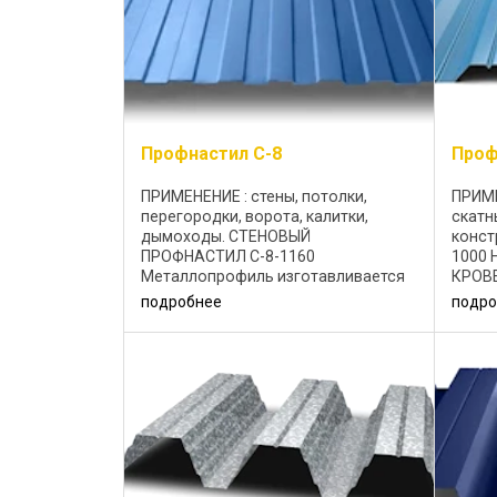
Профнастил C-8
Проф
ПРИМЕНЕНИЕ : стены, потолки,
ПРИМЕ
перегородки, ворота, калитки,
скатн
дымоходы. СТЕНОВЫЙ
конст
ПРОФНАСТИЛ C-8-1160
1000 
Металлопрофиль изготавливается
КРОВ
из холоднокатаной стали с
Профл
подробнее
подро
цинковым или алюмоцинковым
изгот
антикоррозионным покрытием,
стали 
толщина материала 0,45-0,55 мм. ...