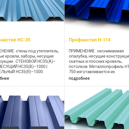
настил HC-35
Профнастил Н-114
НЕНИЕ: стены под утеплитель,
ПРИМЕНЕНИЕ : неснимаемая
ые кровли, заборы, несущие
опалубка, несущие конструкц
рукции . CТЕНОВОЙ НС35(А)–
скатных и плоских кровель,
НЕСУЩИЙ НС35(B)–1000 |
потолков. Металлопрофиль Н1
ЕЛЬНЫЙ НС35(R)–1000
750 изготавливается из
ист НС35–1000
оцинкованной стали 0,7-1,0мм
бнее
подробнее
авливается из холоднокатаной
Возможное декоративное
с цинковым или ...
покрытие: полиэстер 25 мкм;
Цветовая ...