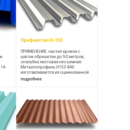
Профнастил Н-153
ПРИМЕНЕНИЕ: настил кровли с
ии
шагом обрешетки до 9,0 метров,
опалубка листовая несъемная.
14-
Металлопрофиль H153-840
изготавливается из оцинкованной
.
стали 0,75-1,5 мм. Возмозжное
подробнее
декоративное покрытие: полиэстер
25 мкм; Цветовая ...