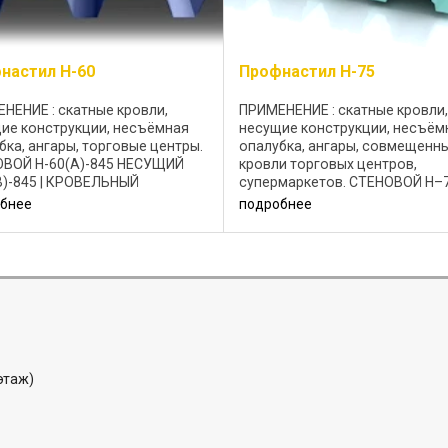
настил Н-60
Профнастил Н-75
НЕНИЕ : скатные кровли,
ПРИМЕНЕНИЕ : скатные кровли,
ие конструкции, несъёмная
несущие конструкции, несъём
бка, ангары, торговые центры.
опалубка, ангары, совмещенн
ВОЙ Н-60(А)-845 НЕСУЩИЙ
кровли торговых центров,
B)-845 | КРОВЕЛЬНЫЙ
супермаркетов. CТЕНОВОЙ Н–
R)-845 Профнастил Н-60-845
750 НЕСУЩИЙ Н–75(B)–750 |
бнее
подробнее
авливается из холоднокатаной
КРОВЕЛЬНЫЙ Н–75(R)–750
 с цинковым или
Металлопрофиль ...
цинковым ...
 этаж)