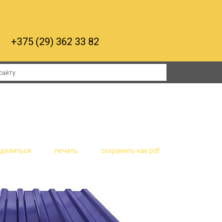
+375 (29) 362 33 82
RTA
ерегородки и противопожарные двери
оделиться
печать
сохранить как pdf