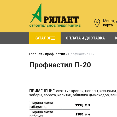
Минск, у
карта
КАТАЛОГ
ОПЛАТА И ДОСТАВКА
Углы для сайдинга большое количество! САЙДИНГ. Распродажа. Профиль. Планка
двери щитовые в синтетическом покрытии PORTA
Стальные противопожарные двери EI 30, EI60, EI120
Главная
»
профнастил
»
Профнастил П-20
Профнастил П-20
ПРИМЕНЕНИЕ
: скатные кровли, навесы, козырьк
заборы, ворота, калитки, обшивка дымоходов, за