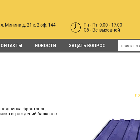
л. Минина д. 21 к. 2 оф. 144
Пн - Пт: 9:00 - 17:00
Cб - Вс: выходной
КОНТАКТЫ
НОВОСТИ
ЗАДАТЬ ВОПРОС
Гидро-пароизоляционные мембраны/пленки
Противопожарные ворота EI30, EI60, EI120 ( откатные и распашные)
двери каркасные в синтетическом покрытии PO
Профильные п
п
и, подшивка фронтонов,
шивка ограждений балконов.