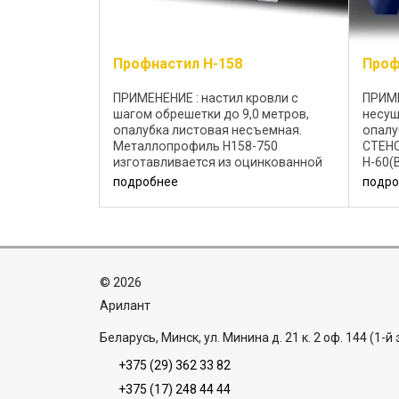
Профнастил Н-158
Проф
ПРИМЕНЕНИЕ : настил кровли с
ПРИМЕ
шагом обрешетки до 9,0 метров,
несущ
опалубка листовая несъемная.
опалу
Металлопрофиль H158-750
CТЕНО
изготавливается из оцинкованной
Н-60(
стали 0,75-1,5 мм. Возможное
Н-60(
подробнее
подро
декоративное покрытие: полиэстер
изгот
25 мкм; Цветовая ...
стали
алюмо
©
2026
Aрилант
Беларусь, Минск, ул. Минина д. 21 к. 2 оф. 144 (1-й
+375 (29) 362 33 82
+375 (17) 248 44 44