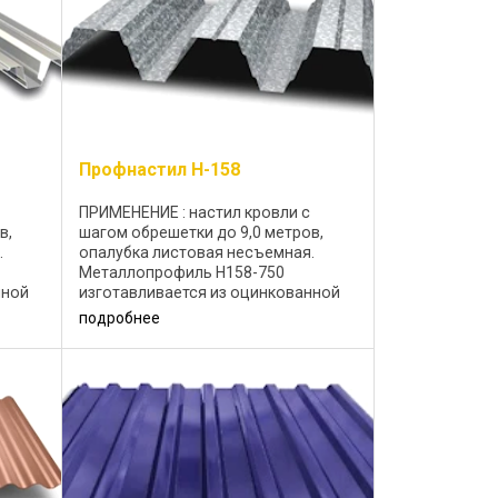
Профнастил Н-158
ПРИМЕНЕНИЕ : настил кровли с
в,
шагом обрешетки до 9,0 метров,
.
опалубка листовая несъемная.
Металлопрофиль H158-750
нной
изготавливается из оцинкованной
стали 0,75-1,5 мм. Возможное
подробнее
эстер
декоративное покрытие: полиэстер
25 мкм; Цветовая ...