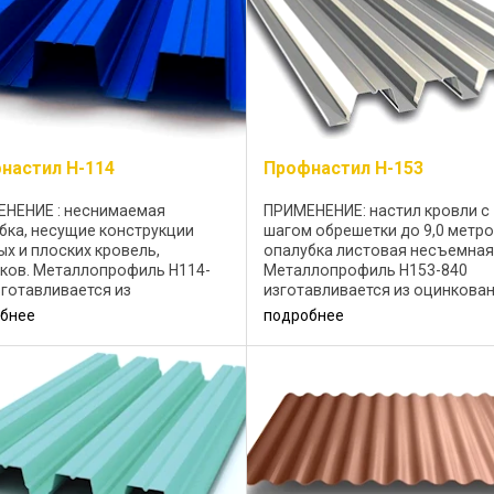
настил Н-114
Профнастил Н-153
НЕНИЕ : неснимаемая
ПРИМЕНЕНИЕ: настил кровли с
бка, несущие конструкции
шагом обрешетки до 9,0 метро
ых и плоских кровель,
опалубка листовая несъемная
ков. Металлопрофиль Н114-
Металлопрофиль H153-840
зготавливается из
изготавливается из оцинкова
ованной стали 0,7-1,0мм.
стали 0,75-1,5 мм. Возмозжное
бнее
подробнее
жное декоративное
декоративное покрытие: поли
тие: полиэстер 25 мкм;
25 мкм; Цветовая ...
ая ...