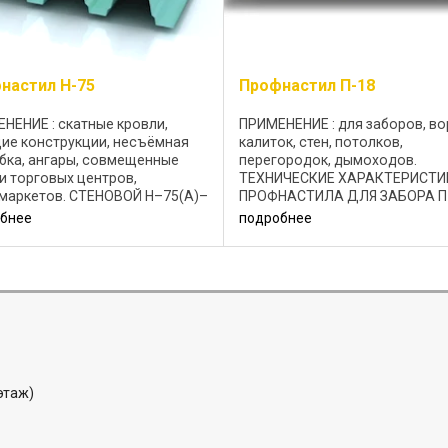
настил Н-75
Профнастил П-18
НЕНИЕ : скатные кровли,
ПРИМЕНЕНИЕ : для заборов, во
ие конструкции, несъёмная
калиток, стен, потолков,
бка, ангары, совмещенные
перегородок, дымоходов.
и торговых центров,
ТЕХНИЧЕСКИЕ ХАРАКТЕРИСТИ
маркетов. CТЕНОВОЙ Н–75(А)–
ПРОФНАСТИЛА ДЛЯ ЗАБОРА П-
ЕСУЩИЙ Н–75(B)–750 |
1150 Профлист П-18-1150
бнее
подробнее
ЕЛЬНЫЙ Н–75(R)–750
изготавливается из холоднок
лопрофиль ...
стали с цинковым или
алюмоцинковым
антикоррозионным ...
 этаж)