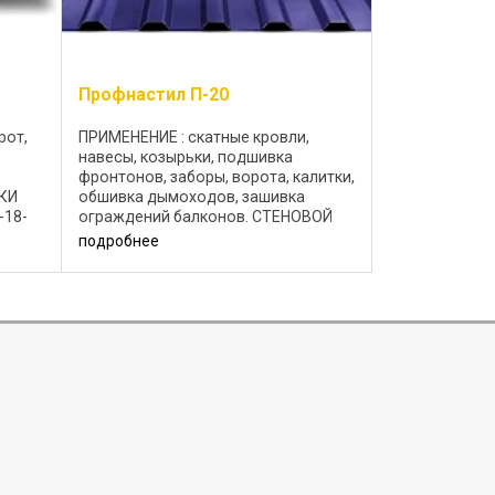
Профнастил П-20
рот,
ПРИМЕНЕНИЕ : скатные кровли,
навесы, козырьки, подшивка
фронтонов, заборы, ворота, калитки,
КИ
обшивка дымоходов, зашивка
18-
ограждений балконов. CТЕНОВОЙ
П-20 (A)-1110 СТЕНОВОЙ
подробнее
атаной
П-20(B)-1110 | КРОВЕЛЬНЫЙ
П-20(R)-1110 Профлист П-20-1110
изготавливается из ...