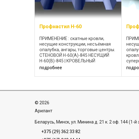
Профнастил Н-60
Проф
ПРИМЕНЕНИЕ : скатные кровли,
ПРИМЕ
несущие конструкции, несъёмная
несущ
опалубка, ангары, торговые центры.
опалу
CТЕНОВОЙ Н-60(А)-845 НЕСУЩИЙ
кровл
Н-60(B)-845 | КРОВЕЛЬНЫЙ
супер
Н-60(R)-845 Профнастил Н-60-845
750 Н
подробнее
подро
изготавливается из холоднокатаной
КРОВ
стали с цинковым или
Метал
алюмоцинковым ...
©
2026
Aрилант
Беларусь, Минск, ул. Минина д. 21 к. 2 оф. 144 (1-й
+375 (29) 362 33 82