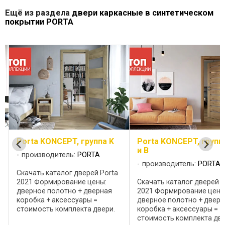
Ещё из раздела
двери каркасные в синтетическом
покрытии PORTA
Porta KONCEPT, группа K
Porta KONCEPT, групп
и B
производитель:
PORTA
производитель:
PORTA
Скачать каталог дверей Porta
2021 Формирование цены:
Скачать каталог дверей P
дверное полотно + дверная
2021 Формирование цены
коробка + аксессуары =
дверное полотно + дверн
стоимость комплекта двери.
коробка + аксессуары =
(Цену следует уточнять)
стоимость комплекта две