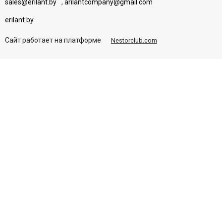
sales@erilant.by
,
arilantcompany@gmail.com
erilant.by
Сайт работает на платформе
Nestorclub.com