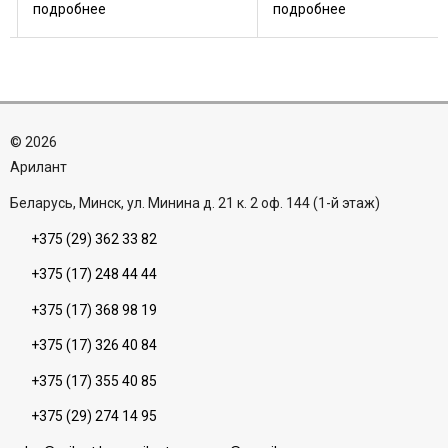
Коробки Рекомендованные
Полотно от 222 до 261 €
подробнее
подробнее
:
дверные коробки с четвертью:
Коробки Рекомендованн
• Porta SYSTEM (88 €); •
дверные коробки с четве
MINIMAX (56 €); • ...
• Porta SYSTEM (88 €); •
MINIMAX (56 €); • ...
©
2026
Aрилант
Беларусь, Минск, ул. Минина д. 21 к. 2 оф. 144 (1-й этаж)
+375 (29) 362 33 82
+375 (17) 248 44 44
+375 (17) 368 98 19
+375 (17) 326 40 84
+375 (17) 355 40 85
+375 (29) 274 14 95