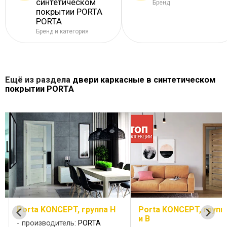
синтетическом
Бренд
покрытии PORTA
PORTA
Бренд и категория
Ещё из раздела
двери каркасные в синтетическом
покрытии PORTA
Porta KONCEPT, группа H
Porta KONCEPT, групп
и B
производитель:
PORTA