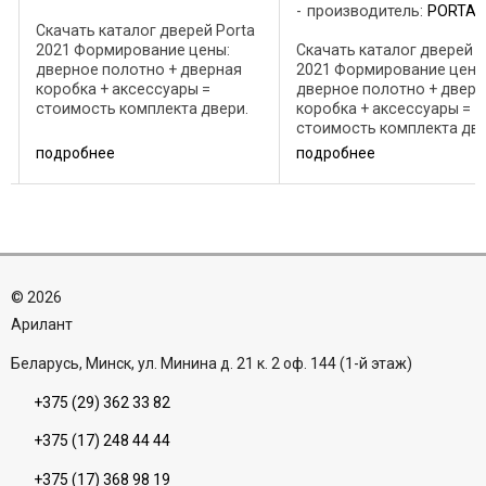
производитель:
PORTA
Скачать каталог дверей Porta
2021 Формирование цены:
Скачать каталог дверей P
дверное полотно + дверная
2021 Формирование цены
коробка + аксессуары =
дверное полотно + дверн
стоимость комплекта двери.
коробка + аксессуары =
(Цену следует уточнять)
стоимость комплекта две
Коробки Рекомендованные
Полотно от 222 до 261 €
подробнее
подробнее
:
дверные коробки с четвертью:
Коробки Рекомендованн
• Porta SYSTEM (88 €); •
дверные коробки с четве
MINIMAX (56 €); • ...
• Porta SYSTEM (88 €); •
MINIMAX (56 €); • ...
©
2026
Aрилант
Беларусь, Минск, ул. Минина д. 21 к. 2 оф. 144 (1-й этаж)
+375 (29) 362 33 82
+375 (17) 248 44 44
+375 (17) 368 98 19