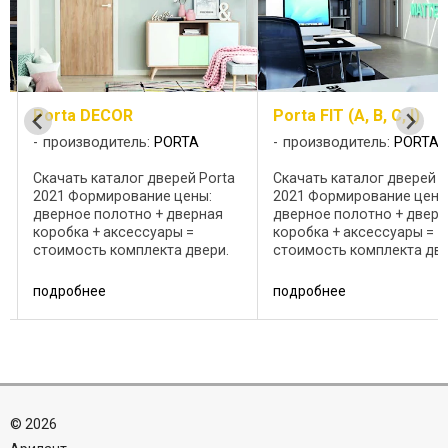
Porta DECOR
Porta FIT (A, B, C, I)
производитель:
PORTA
производитель:
PORTA
Скачать каталог дверей Porta
Скачать каталог дверей P
2021 Формирование цены:
2021 Формирование цены
дверное полотно + дверная
дверное полотно + дверн
коробка + аксессуары =
коробка + аксессуары =
стоимость комплекта двери.
стоимость комплекта две
Полотно от 104 до 170 €
Полотно от 154 до 193 €
Коробки Рекомендованные
Коробки Рекомендованн
подробнее
подробнее
:
дверные коробки с четвертью:
дверные коробки с четве
• Porta SYSTEM (88 €); •
• Porta SYSTEM (88 €); •
MINIMAX (56 €); • ...
MINIMAX (56 €); • ...
©
2026