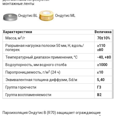
монтажные ленты
Ондутис BL
Ондутис ML
Характеристики
Величина
2
Масса, м
/г
70±10%
Разрывная нагрузка полоски 50 мм, Н, вдоль/
≥110
поперек
≥80
Температурный диапазон применения, °С
-40, +80
Водоупорность, мм водного столба
≥1000
2
Паропроницаемость, г/м
(24 ч)
≤10
Эквивалентная толщина диффузии, Sd/м
5,40
Группа горючести
Г3
Группа воспламеняемости
В2
Пароизоляция Ондутис B (R70) защищает ограждающие