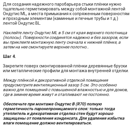
Для создания надежного паробарьера стыки плёнки нужно
тщательно герметизировать между собой монтажной лентой
Ондутис ML, а места примыкания к сопряженным поверхностям
и проходным элементам (каминные и печные трубы и т.д.)
лентой Ондутис BL.
Наклейте ленту Ондутис ML в 5 см от края верхнего полотнища
(полосы). Поверхности соединятся надежно и без зазоров, если
вы приклеите монтажную ленту сначала к нижней плёнке, а
затем на нее смонтируете верхнее полотно..
Шаг 4.
Закрепите поверх смонтированной плёнки деревянные бруски
или металлические профили для монтажа внутренней отделки.
Между плёнкой и декоративной отделкой помещения
предусмотрите вентиляционный зазор 5 см. Это особенно
важно для помещений с повышенной влажностью и для домов,
где в зимнее время живут и отапливают не постоянно.
Обеспечьте при монтаже Ондутис B (R70) полную
герметичность паронепроницаемого слоя: только тогда
утеплитель и декоративная отделка стен будут хорошо
защищены от появления конденсата. Для удаления избытка
влаги помещение должно вентилироваться.