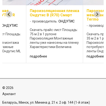
Пароизоляционная пленка
Пароизоляционная
Ондутис B (R70) Смарт
мембрана ОНДУТИС 
Termo
производитель:
ОНДУТИС
производитель:
ОНДУТ
Скачать прайс-лист Площадь:
75 м 2 в 1 рулоне
Скачать прайс-лист Площ
Пароизоляция Монтажные
35 м 2 в 1 рулоне
ленты уже нанесены на пленку
Пароизоляция Для монт
Характеристики Величина
потребуются монтажные
Масса, м 2 /г 60±5% Разрывная
ленты Ондутис BL Ондути
нагрузка полоски 50 мм, Н,
Характеристики Величин
подробнее
подробнее
вдоль/поперек ≥110 ≥80
Масса, м 2 /г 70±10%
Температурный диапазон
Разрывная нагрузка поло
применения, °С -40, +80 ...
50 мм, Н, вдоль/поперек 
н
≥130 Температурный диа
...
©
2026
Aрилант
Беларусь, Минск, ул. Минина д. 21 к. 2 оф. 144 (1-й этаж)