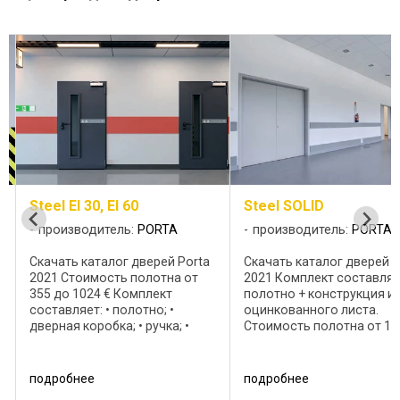
я
Steel EI 30, EI 60
Steel SOLID
производитель:
PORTA
производитель:
PORTA
Скачать каталог дверей Porta
Скачать каталог дверей P
2021 Стоимость полотна от
2021 Комплект составляе
355 до 1024 € Комплект
полотно + конструкция и
составляет: • полотно; •
оцинкованного листа.
дверная коробка; • ручка; •
Стоимость полотна от 17
конструкция из
622 € Коробки • угловая
оцинкованного листа EI 30
МАЛАЯ PLUS, Угловая
Огнестойкость 30 мин EI 60
БОЛЬШАЯ Складная; •
подробнее
подробнее
Огнестойкость 60 мин
регулируемая коробка