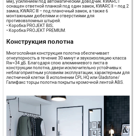
мм), усилением под автоматический доводчик. KWARC I
оснащен ответной планкой под один замок, KWARC II – под 2
замка, KWARC III – под планочный замок, а также 6
монтажными дюбелями и отверстиями для
противовзломных штырей.
• Коробка PROJEKT BIS;
• Коробка PROJEKT PREMIUM.
Конструкция полотна
Многослойная конструкция полотна обеспечивает
огнеупорность в течение 30 минут и звукоизоляцию класса
Rw=34 дБ. Благодаря слою алюминиевого листа в
конструкции полотна, двери исключительно устойчивы к
неблагоприятным условиям эксплуатации, характерным для
лестничной клетки. В исполнении CPL HQ или Gladstone/
Галифакс торцы полотна покрыты кромочной лентой ABS.