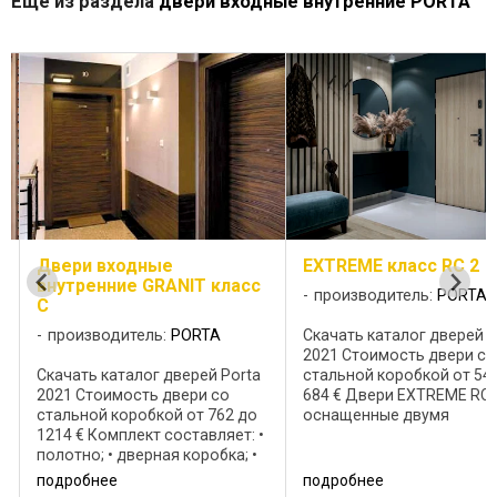
Ещё из раздела
двери входные внутренние PORTA
Двери входные
EXTREME класс RC 2
внутренние GRANIT класс
производитель:
PORTA
С
производитель:
PORTA
Скачать каталог дверей P
2021 Стоимость двери со
Скачать каталог дверей Porta
стальной коробкой от 54
2021 Стоимость двери со
684 € Двери EXTREME RC 
стальной коробкой от 762 до
оснащенные двумя
1214 € Комплект составляет: •
ригельными замками (три
полотно; • дверная коробка; •
ригеля), цилиндрами, а т
металлический порог; • ручка с
противовзломными штыр
подробнее
подробнее
верхней накладкой; • два
имеют: • класс против вз