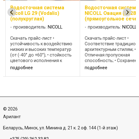
Водосточная система
Водосточная система
Nicoll LG 29 (Vodalis)
NICOLL Овация (LG28)
(полукруглая)
(прямоугольное сече
производитель:
NICOLL
производитель:
NICOLL
Скачать прайс-лист •
Скачать прайс-лист •
устойчивость к воздействию
Соответствие традицио
низких и высоких температур
архитектурным стилям; •
(от (-40° до +60°); • стойкость
Отличная пропускная
цветового исполнения к
способность; • Сохранен
воздействию
свойств и внешнего вида
подробнее
подробнее
й
ультрафиолетового
течением времени; • Огр
излучения; • устойчивость к
выбор комплектующих на
заморозкам, снегу и граду; •
клеевых соединениях и н
устойчивость крюков к
резиновых уплотнителях; • 
нагрузкам ...
©
2026
Aрилант
Беларусь, Минск, ул. Минина д. 21 к. 2 оф. 144 (1-й этаж)
+375 (29) 362 33 82