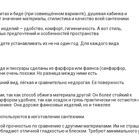
нитаз и биде (при совмещённом варианте), душевая кабинка и
значение материалы, стилистика и качество всей сантехники.
зделий — удобство, комфорт, гигиеничность. А вот стиль,
ых предпочтений и особенностей пространства.
удете устанавливать их не на один год. Для каждого вида
де и писсуары сделаны из фарфора или фаянса (санфарфор,
они очень похожи. Но разница между ними есть.
ний вид, лёгкая и сравнительно недорогая. Её поверхность
, так как способ обжига материала другой. Он более стойкий к
фором удобнее, так как осадок и грязь практически не остаются 
нике. Она дороже фаянсовых изделий, но и тяжелее.
спользуются в изготовлении сантехники.
й прочностью по сравнению с другими материалами. Им не страш
бладают отличной гладкостью и блеском. Требуют минимального ухо