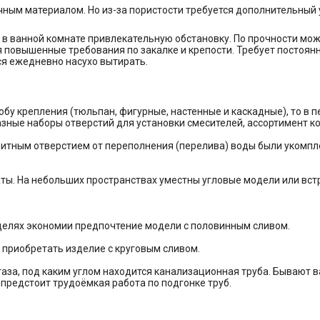
ным материалом. Но из-за пористости требуется дополнительный у
 в ванной комнате привлекательную обстановку. По прочности мо
повышенные требования по закалке и крепости. Требует постоянно
я ежедневно насухо вытирать.
обу крепления (тюльпан, фигурные, настенные и каскадные), то в
азные наборы отверстий для установки смесителей, ассортимент к
щитным отверстием от переполнения (перелива) воды были укомп
ты. На небольших пространствах уместны угловые модели или вс
 целях экономии предпочтение модели с половинным сливом.
е приобретать изделие с круговым сливом.
аза, под каким углом находится канализационная труба. Бывают в
 предстоит трудоёмкая работа по подгонке труб.