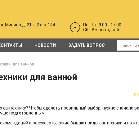
л. Минина д. 21 к. 2 оф. 144
Пн - Пт: 9:00 - 17:00
Cб - Вс: выходной
КОНТАКТЫ
НОВОСТИ
ЗАДАТЬ ВОПРОС
Гидро-пароизоляционные мембраны/пленки
Противопожарные ворота EI30, EI60, EI120 ( откатные и распашные)
двери каркасные в синтетическом покрытии PO
Профильные п
хники для ванной
ехники для ванной
п
ю сантехнику? Чтобы сделать правильный выбор, нужно сначала р
учше подготовленным.
екомендаций и рассказать, какие бывают виды сантехники и на чт