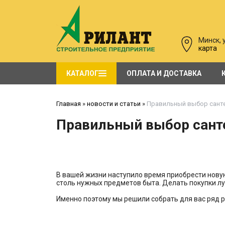
Минск, у
карта
КАТАЛОГ
ОПЛАТА И ДОСТАВКА
Углы для сайдинга большое количество! САЙДИНГ. Распродажа. Профиль. Планка
двери щитовые в синтетическом покрытии PORTA
Стальные противопожарные двери EI 30, EI60, EI120
Главная
»
новости и статьи
»
Правильный выбор санте
Правильный выбор сант
В вашей жизни наступило время приобрести нову
столь нужных предметов быта. Делать покупки л
Именно поэтому мы решили собрать для вас ряд р