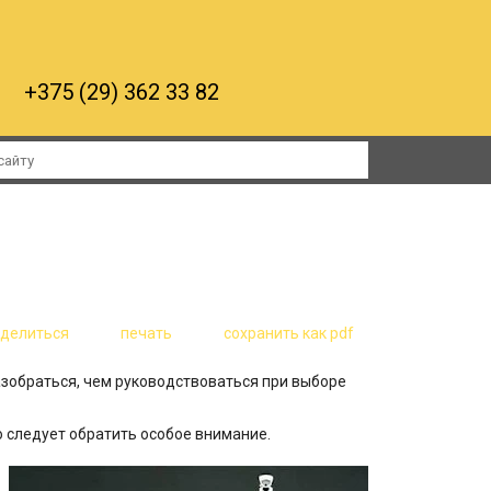
+375 (29) 362 33 82
RTA
ерегородки и противопожарные двери
оделиться
печать
сохранить как pdf
азобраться, чем руководствоваться при выборе
о следует обратить особое внимание.